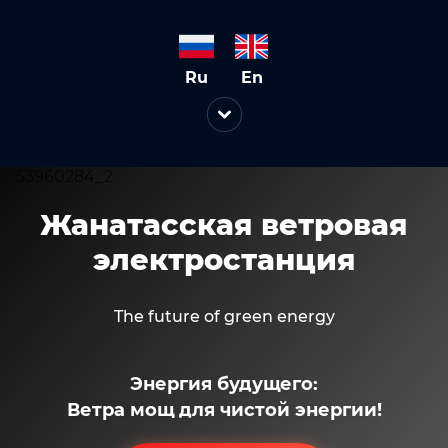
Ru
En
Жанатасская ветровая
Жанатасская ветровая
электростанция
электростанция
The future of green energy
The future of green energy
Энергия будущего:
Энергия будущего:
Ветра мощ для чистой энергии!
Ветра мощ для чистой энергии!